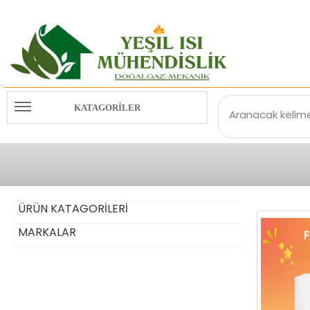
KATAGORİLER
Aranacak kelime(
ÜRÜN KATAGORİLERİ
MARKALAR
KOMBİ
ECA
KAZAN
COPA
TERMOSİFON
FERROLİ
DOĞALGAZLI ŞOFBEN