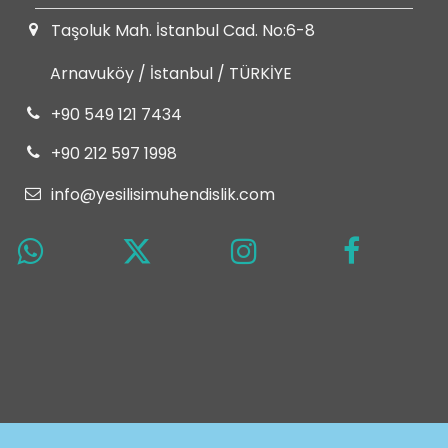
Taşoluk Mah. İstanbul Cad. No:6-8
Arnavuköy / İstanbul / TÜRKİYE
+90 549 121 7434
+90 212 597 1998
info@yesilisimuhendislik.com