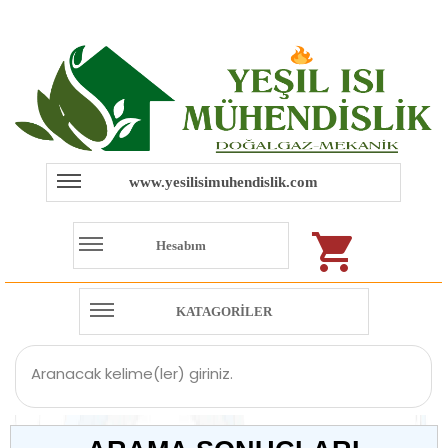
www.yesilisimuhendislik.com
Hesabım
KATAGORİLER
Aranacak kelime(ler) giriniz.