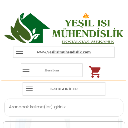
www.yesilisimuhendislik.com
Hesabım
KATAGORİLER
Aranacak kelime(ler) giriniz.